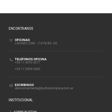
ENCONTRANOS
OFICINAS
LADINES 2263 - (1419) BS. AS.
TELEFONOS OFICINA
+54 11 4573-0077
+54 11 3959-2000
ESCRIBINOS
atencionalcliente@buttoncompany.com.ar
INSTITUCIONAL
SOBRE BUTTON